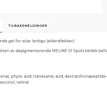
TILBAKEMELDINGER
e gel for solar lentigo (aldersflekker).
ekten av depigmenterende MELINE 01 Spots klinikk beha
denat, phytic acid, tranexamic acid, dextran/nonapeptide
orcinol, retinal