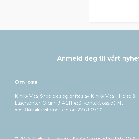
Anmeld deg til vårt nyhe
Om oss
Klinikk Vital Shop eies og driftes av Klinikk Vital - Helse &
Lasersenter. Orgnr: 914 211 433. Kontakt oss på Mail:
post@klinikk-vital.no
Telefon: 22 69 69 20
© 2026 Klinikk Vital Shop – KV AS Org.nr. 914211433 MVA