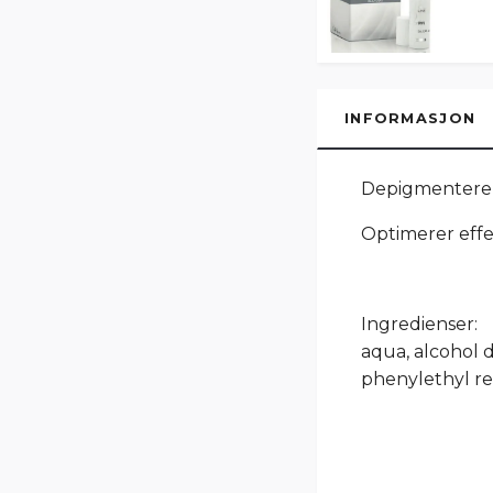
INFORMASJON
Depigmenterend
Optimerer eff
Ingredienser:
aqua, alcohol 
phenylethyl res