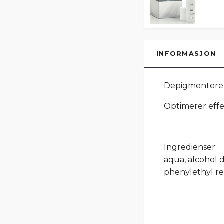
INFORMASJON
Depigmenterend
Optimerer eff
Ingredienser:
aqua, alcohol 
phenylethyl res