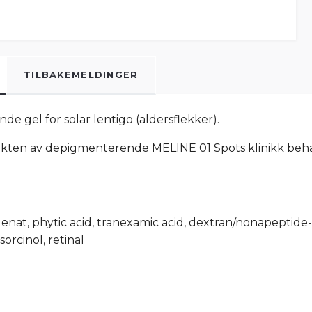
TILBAKEMELDINGER
e gel for solar lentigo (aldersflekker).
ekten av depigmenterende MELINE 01 Spots klinikk beha
denat, phytic acid, tranexamic acid, dextran/nonapeptide
orcinol, retinal