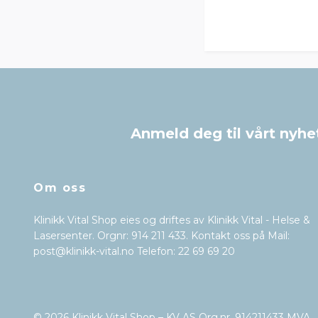
Anmeld deg til vårt nyhe
Om oss
Klinikk Vital Shop eies og driftes av Klinikk Vital - Helse &
Lasersenter. Orgnr: 914 211 433. Kontakt oss på Mail:
post@klinikk-vital.no
Telefon: 22 69 69 20
© 2026 Klinikk Vital Shop – KV AS Org.nr. 914211433 MVA