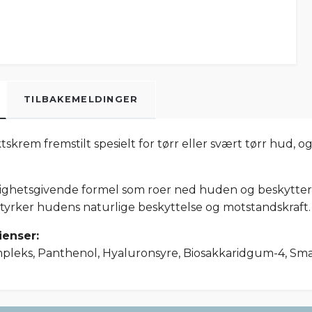
TILBAKEMELDINGER
skrem fremstilt spesielt for tørr eller svært tørr hud, 
tighetsgivende formel som roer ned huden og beskytter
 styrker hudens naturlige beskyttelse og motstandskraft.
ienser:
pleks, Panthenol, Hyaluronsyre, Biosakkaridgum-4, S