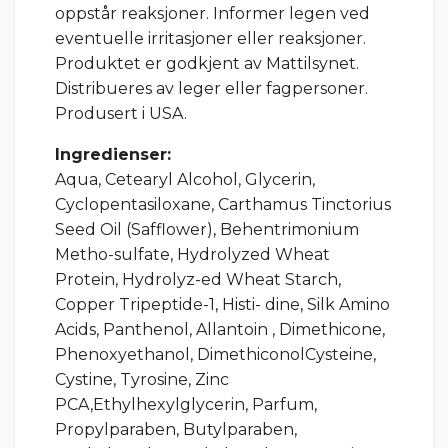
oppstår reaksjoner. Informer legen ved
eventuelle irritasjoner eller reaksjoner.
Produktet er godkjent av Mattilsynet.
Distribueres av leger eller fagpersoner.
Produsert i USA.
Ingredienser:
Aqua, Cetearyl Alcohol, Glycerin,
Cyclopentasiloxane, Carthamus Tinctorius
Seed Oil (Safflower), Behentrimonium
Metho
-
sulfate, Hydrolyzed Wheat
Protein, Hydrolyz
-
ed Wheat Starch,
Copper Tripeptide-1, Histi
- dine, Silk Amino
Acids, Panthenol, Allantoin , Dimethicone,
Phenoxyethanol, Dimethiconol
Cysteine,
Cystine, Tyrosine, Zinc
PCA,
Ethylhexylglycerin, Parfum,
Propylparaben, Butylparaben,