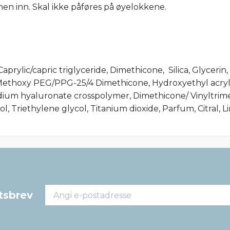
en inn. Skal ikke påføres på øyelokkene.
Caprylic/capric triglyceride, Dimethicone, Silica, Glyce
Methoxy PEG/PPG-25/4 Dimethicone, Hydroxyethyl acryl
ium hyaluronate crosspolymer, Dimethicone/ Vinyltrimet
, Triethylene glycol, Titanium dioxide, Parfum, Citral, 
tsbrev