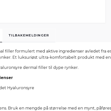
TILBAKEMELDINGER
l filler formulert med aktive ingredienser avledet fra e
rynker. Et luksuriøst ultra-komfortabelt produkt med en
aluronsyre dermal filler til dype rynker.
ienser
det Hyaluronsyre
rens. Bruk en mengde på størrelse med en mynt, påfør