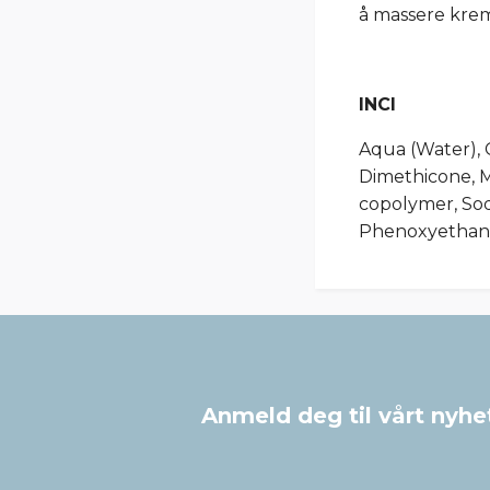
å massere krem
INCI
Aqua (Water), 
Dimethicone, 
copolymer, Sod
Phenoxyethanol
Anmeld deg til vårt nyhe