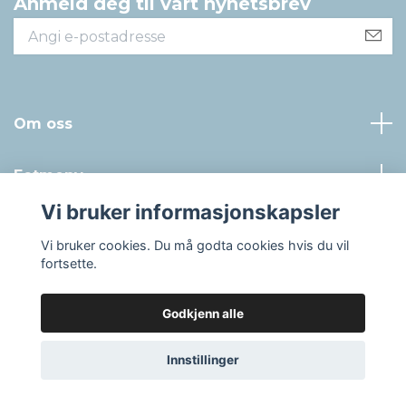
Anmeld deg til vårt nyhetsbrev
Om oss
Fotmeny
Vi bruker informasjonskapsler
Sosiale medier
Vi bruker cookies. Du må godta cookies hvis du vil
fortsette.
Godkjenn alle
© 2026 Klinikk Vital Shop – KV AS Org.nr. 914211433 MVA
Innstillinger